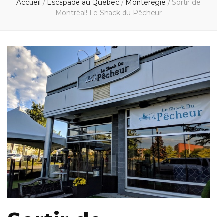
Accueil
/
Escapade au Québec
/
Montérégie
/
Sortir de
Montréal! Le Shack du Pêcheur