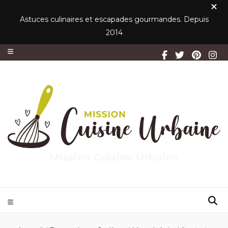
Astuces culinaires et escapades gourmandes. Depuis
2014
Mission Cuisine Urbaine