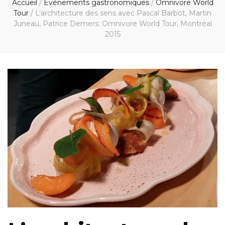
Accueil
/
Événements gastronomiques
/
Omnivore World
Tour
/
L’architecture des sens avec Pascal Barbot, Martin
Juneau, Patrice Demers: Omnivore World Tour, Montréal
2015