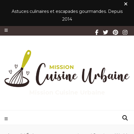
Astuces culinaires et escapades gourmandes. Depuis
2014
Mission Cuisine Urbaine