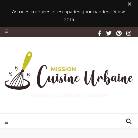
Astuces culinaires et escapades gourmandes. Depuis
2014
Mission Cuisine Urbaine