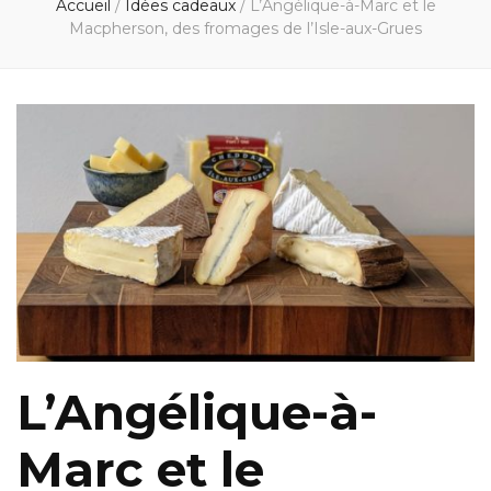
Accueil
/
Idées cadeaux
/
L’Angélique-à-Marc et le
Macpherson, des fromages de l’Isle-aux-Grues
L’Angélique-à-
Marc et le