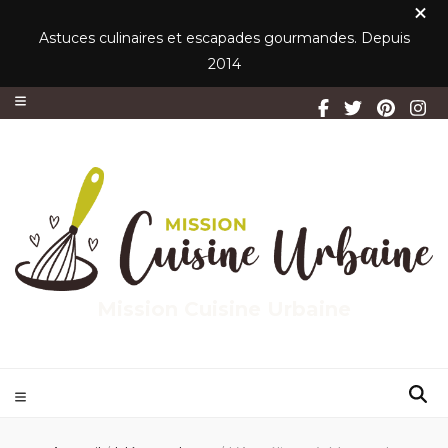
Astuces culinaires et escapades gourmandes. Depuis
2014
Mission Cuisine Urbaine