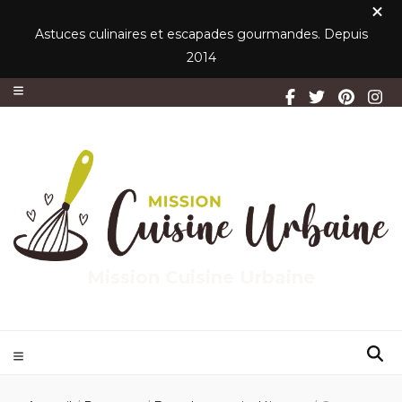
Astuces culinaires et escapades gourmandes. Depuis
2014
Mission Cuisine Urbaine