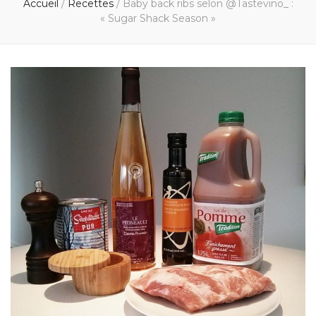
Accueil
/
Recettes
/
Baby back ribs selon @Tastevino_ :
« Sugar Shack Season »