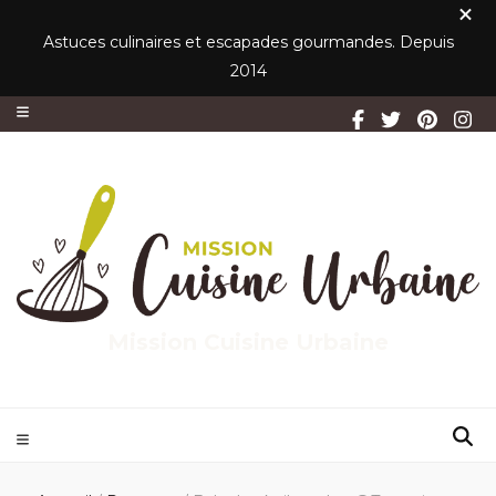
Astuces culinaires et escapades gourmandes. Depuis
2014
Mission Cuisine Urbaine