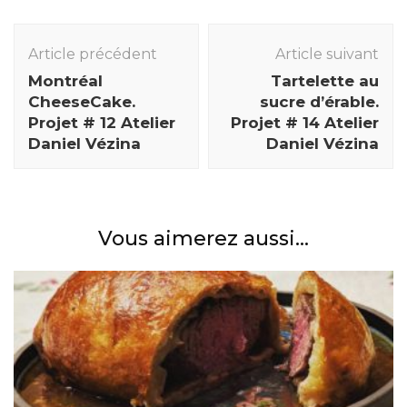
Navigation
des
Article précédent
Article suivant
articles
Montréal
Tartelette au
CheeseCake.
sucre d’érable.
Projet # 12 Atelier
Projet # 14 Atelier
Daniel Vézina
Daniel Vézina
Vous aimerez aussi...