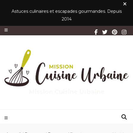
Astuces culinaires et escapades gourmandes. Depuis
2014
Mission Cuisine Urbaine