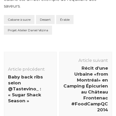
saveurs.
Cabane à sucre
Dessert
Érable
Projet Atelier Daniel Vézina
Navigation
des
Article suivant
articles
Récit d’une
Article précédent
Urbaine «from
Baby back ribs
Montréal» en
selon
Camping Épicurien
@Tastevino_ :
au Château
« Sugar Shack
Frontenac
Season »
#FoodCampQC
2014