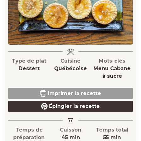
Type de plat
Cuisine
Mots-clés
Dessert
Québécoise
Menu Cabane
à sucre
Imprimer la recette
Épingler la recette
Temps de
Cuisson
Temps total
minutes
minutes
préparation
45
min
55
min