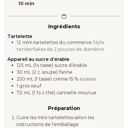
minutes
10
min
Ingrédients
Tartelette
12
mini-tartelettes du commerce
Style
tenderflakes de 2 pouces de diamètre
Appareil au sucre d’érable
125 mL
(½ tasse)
sucre d’érable
30 mL
(2 c. soupe)
farine
250 mL
(1 tasse)
crème 15 %
épaisse
1
gros oeuf
7,5 mL
(1 ½ c thé)
cannelle moulue
Préparation
Cuire les mini-tartelettes selon les
instructions de l'emballage