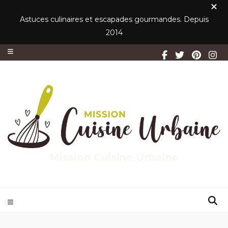
Astuces culinaires et escapades gourmandes. Depuis
2014
Mission Cuisine Urbaine