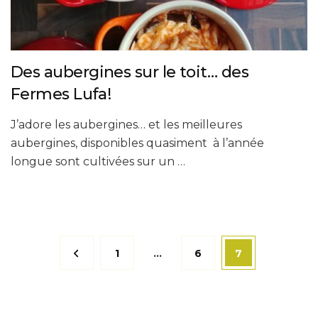
Des aubergines sur le toit… des
Fermes Lufa!
J’adore les aubergines… et les meilleures
aubergines, disponibles quasiment à l’année
longue sont cultivées sur un …
Pagination
Page
Page
Page
1
…
6
7
des
publications