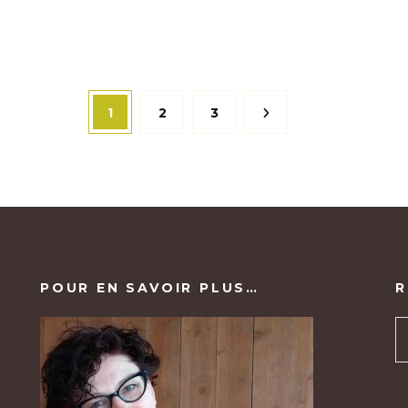
Page
Page
Page
1
2
3
POUR EN SAVOIR PLUS…
R