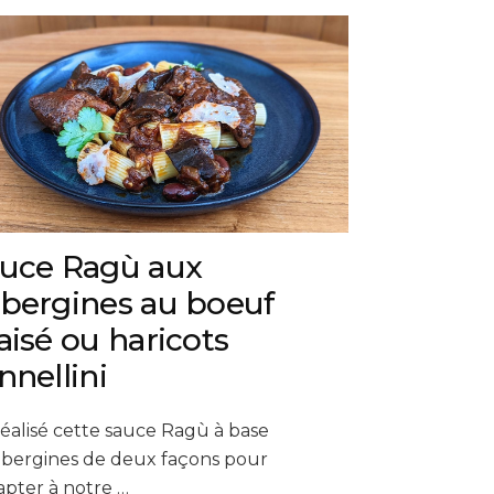
uce Ragù aux
bergines au boeuf
aisé ou haricots
nnellini
 réalisé cette sauce Ragù à base
ubergines de deux façons pour
apter à notre …