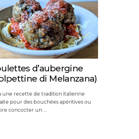
ulettes d’aubergine
olpettine di Melanzana)
à une recette de tradition italienne
aite pour des bouchées apéritives ou
ore concocter un …