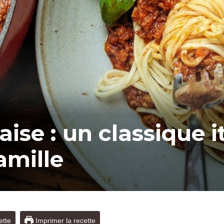
se : un classique it
amille
ette
Imprimer la recette