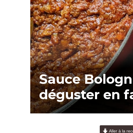
Sauce Bolognai
déguster en f
Aller à la rec