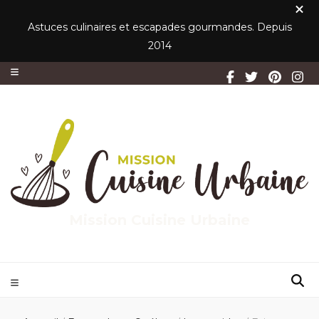
Astuces culinaires et escapades gourmandes. Depuis
2014
Mission Cuisine Urbaine