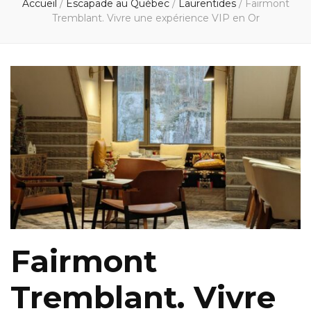
Accueil
/
Escapade au Québec
/
Laurentides
/
Fairmont
Tremblant. Vivre une expérience VIP en Or
Fairmont
Tremblant. Vivre