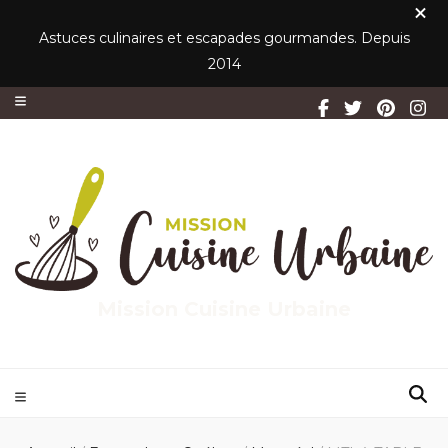
Astuces culinaires et escapades gourmandes. Depuis
2014
Mission Cuisine Urbaine