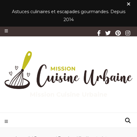
Astuces culinaires et escapades gourmandes. Depuis
2014
Mission Cuisine Urbaine