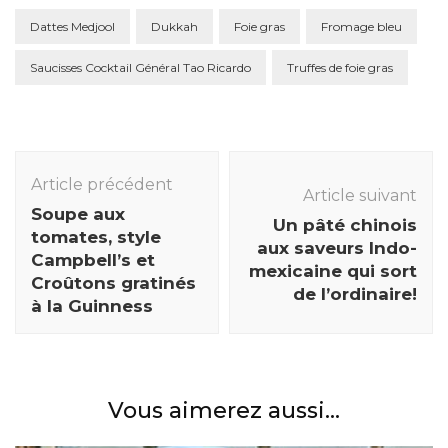
Dattes Medjool
Dukkah
Foie gras
Fromage bleu
Saucisses Cocktail Général Tao Ricardo
Truffes de foie gras
Navigation
des
Article précédent
Article suivant
articles
Soupe aux
Un pâté chinois
tomates, style
aux saveurs Indo-
Campbell’s et
mexicaine qui sort
Croûtons gratinés
de l’ordinaire!
à la Guinness
Vous aimerez aussi...