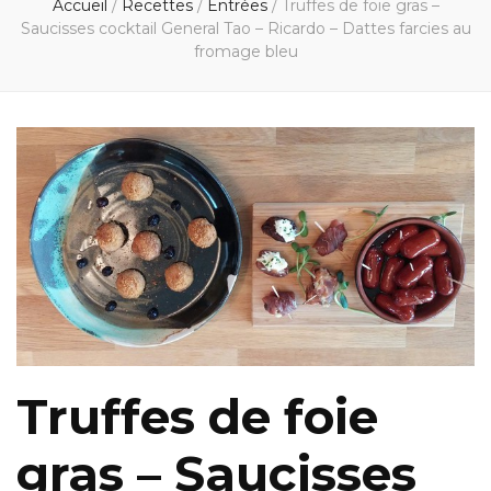
Accueil
/
Recettes
/
Entrées
/
Truffes de foie gras –
Saucisses cocktail General Tao – Ricardo – Dattes farcies au
fromage bleu
Truffes de foie
gras – Saucisses