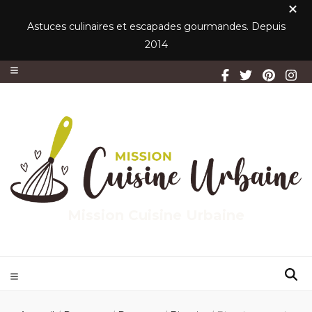
Astuces culinaires et escapades gourmandes. Depuis
2014
Mission Cuisine Urbaine