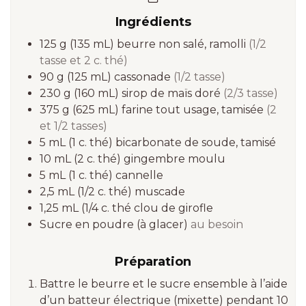
Ingrédients
125 g
(135 mL)
beurre non salé, ramolli
(1/2
tasse et 2 c. thé)
90 g
(125 mL)
cassonade
(1/2 tasse)
230 g
(160 mL)
sirop de maïs doré
(2/3 tasse)
375 g
(625 mL)
farine tout usage, tamisée
(2
et 1/2 tasses)
5 mL
(1 c. thé)
bicarbonate de soude, tamisé
10 mL
(2 c. thé)
gingembre moulu
5 mL
(1 c. thé)
cannelle
2,5 mL
(1/2 c. thé)
muscade
1,25 mL
(1/4 c. thé
clou de girofle
Sucre en poudre (à glacer)
au besoin
Préparation
Battre le beurre et le sucre ensemble à l’aide
d’un batteur électrique (mixette) pendant 10