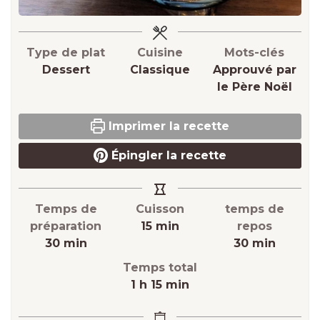
Type de plat
Cuisine
Mots-clés
Dessert
Classique
Approuvé par
le Père Noël
Imprimer la recette
Épingler la recette
Temps de
Cuisson
temps de
minutes
préparation
15
min
repos
minutes
minutes
30
min
30
min
Temps total
heure
minutes
1
h
15
min