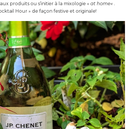
produits ou s’initier à la mixologie «
at
home
«
.
ktail Hour » de façon festive et originale!