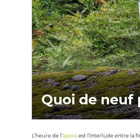
Quoi de neuf 
L’heure de l’
apéro
est l’interlude entre la f