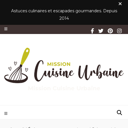
Astuces culinaires et escapades gourmandes. Depuis
2014
Mission Cuisine Urbaine