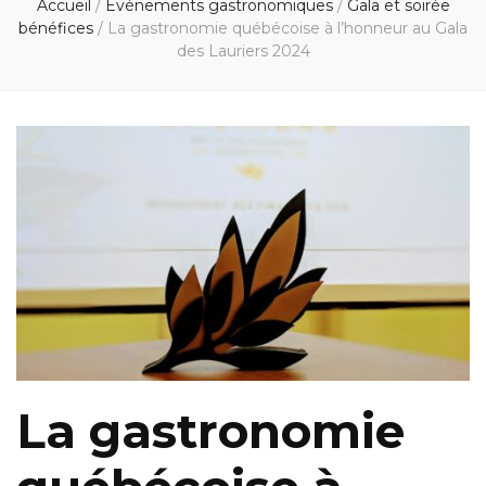
Accueil
/
Événements gastronomiques
/
Gala et soirée
bénéfices
/
La gastronomie québécoise à l’honneur au Gala
des Lauriers 2024
La gastronomie