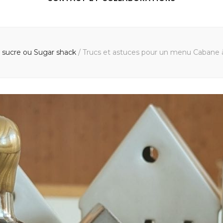
 sucre ou Sugar shack
/
Trucs et astuces pour un menu Cabane à