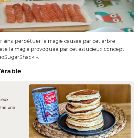
 ainsi perpétuer la magie causée par cet arbre
elate la magie provoquée par cet astucieux concept
NeoSugarShack ».
’érable
cieux
dans une